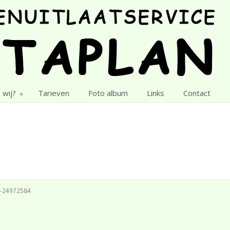
 wij?
Tarieven
Foto album
Links
Contact
-24972584